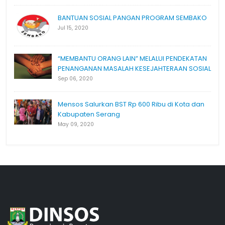
BANTUAN SOSIAL PANGAN PROGRAM SEMBAKO
Jul 15, 2020
“MEMBANTU ORANG LAIN” MELALUI PENDEKATAN
PENANGANAN MASALAH KESEJAHTERAAN SOSIAL
Sep 06, 2020
Mensos Salurkan BST Rp 600 Ribu di Kota dan
Kabupaten Serang
May 09, 2020