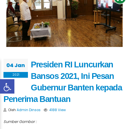
Presiden RI Luncurkan
04 Jan
Bansos 2021, Ini Pesan
2021
Gubernur Banten kepada
Penerima Bantuan
Oleh
Admin Dinsos
4188 View
Sumber Gambar :