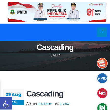
BERANDA
CASCADING
Cascading
SAKIP
Cascading
29 Aug
2024
Oleh
Abu Salim
0 View