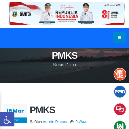
BERANDA
PMKS
PMKS
Basis Data
PMKS
19 Mar
2020
Oleh
Admin Dinsos
0 View