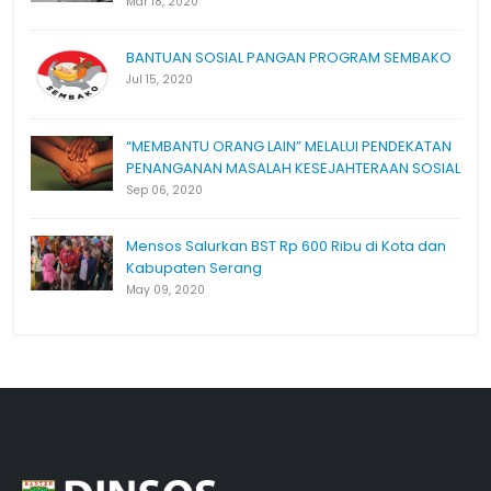
Mar 18, 2020
BANTUAN SOSIAL PANGAN PROGRAM SEMBAKO
Jul 15, 2020
“MEMBANTU ORANG LAIN” MELALUI PENDEKATAN
PENANGANAN MASALAH KESEJAHTERAAN SOSIAL
Sep 06, 2020
Mensos Salurkan BST Rp 600 Ribu di Kota dan
Kabupaten Serang
May 09, 2020