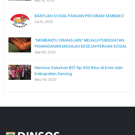
Mar 18, 2020
BANTUAN SOSIAL PANGAN PROGRAM SEMBAKO
Jul 15, 2020
“MEMBANTU ORANG LAIN” MELALUI PENDEKATAN
PENANGANAN MASALAH KESEJAHTERAAN SOSIAL
Sep 06, 2020
Mensos Salurkan BST Rp 600 Ribu di Kota dan
Kabupaten Serang
May 09, 2020