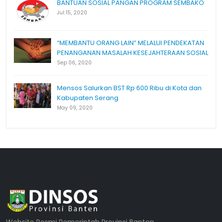
BANTUAN SOSIAL PANGAN PROGRAM SEMBAKO
Jul 15, 2020
“MEMBANTU ORANG LAIN” MELALUI PENDEKATAN
PENANGANAN MASALAH KESEJAHTERAAN SOSIAL
Sep 06, 2020
Mensos Salurkan BST Rp 600 Ribu di Kota dan
Kabupaten Serang
May 09, 2020
Website Resmi Pemerintah Provinsi Banten