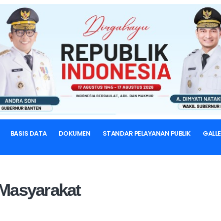
BERANDA
INDEKS KEPUASAN MASYARAKAT
Indeks Kepuasan Masyarakat
DOKUMEN
BASIS DATA
DOKUMEN
STANDAR PELAYANAN PUBLIK
GALLE
Masyarakat