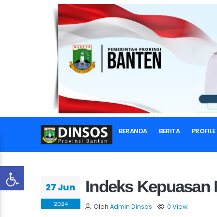
BERANDA
BERITA
PROFILE
Indeks Kepuasan 
27 Jun
2024
Oleh
Admin Dinsos
0 View