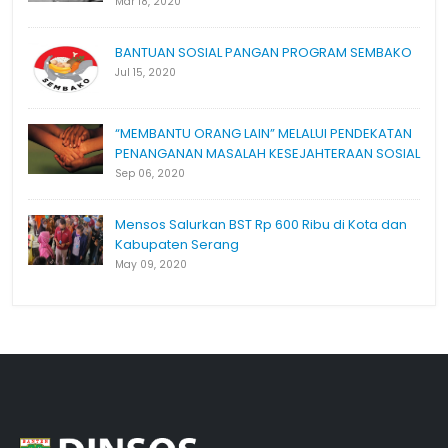
Mar 18, 2020
BANTUAN SOSIAL PANGAN PROGRAM SEMBAKO
Jul 15, 2020
“MEMBANTU ORANG LAIN” MELALUI PENDEKATAN
PENANGANAN MASALAH KESEJAHTERAAN SOSIAL
Sep 06, 2020
Mensos Salurkan BST Rp 600 Ribu di Kota dan
Kabupaten Serang
May 09, 2020