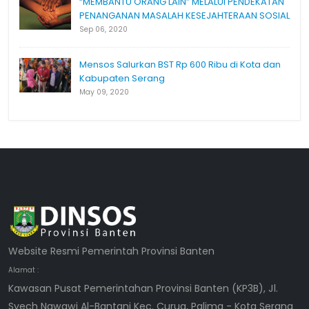
“MEMBANTU ORANG LAIN” MELALUI PENDEKATAN
PENANGANAN MASALAH KESEJAHTERAAN SOSIAL
Sep 06, 2020
Mensos Salurkan BST Rp 600 Ribu di Kota dan
Kabupaten Serang
May 09, 2020
Website Resmi Pemerintah Provinsi Banten
Alamat :
Kawasan Pusat Pemerintahan Provinsi Banten (KP3B), Jl.
Syech Nawawi Al-Bantani Kec. Curug, Palima - Kota Serang