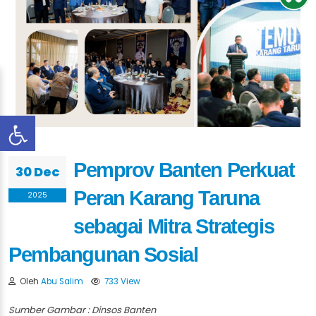
Pemprov Banten Perkuat
30 Dec
Peran Karang Taruna
2025
sebagai Mitra Strategis
Pembangunan Sosial
Oleh
Abu Salim
733 View
Sumber Gambar : Dinsos Banten